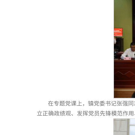
在专题党课上，镇党委书记张强同
立正确政绩观、发挥党员先锋模范作用