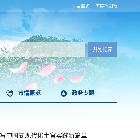
长者模式
无障碍浏览
市情概览
政务专题
谱写中国式现代化土官实践新篇章