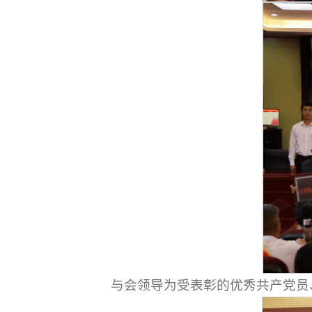
与会领导为受表彰的优秀共产党员