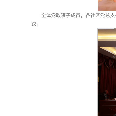
全体党政班子成员，各社区党总支
议。