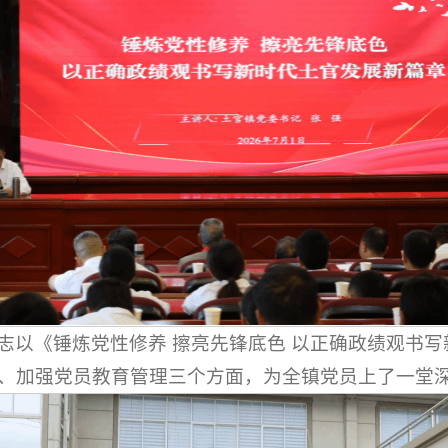
志以《锤炼党性修养 擦亮先锋底色 以正确政绩观书
、加强党员教育管理三个方面，为全镇党员上了一堂