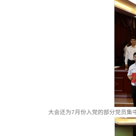
大会还为7月份入党的部分党员集中