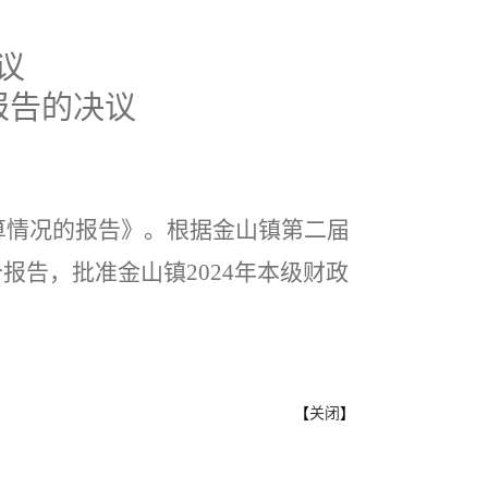
议
报告的决议
算情况的报告》。根
据金山镇第二届
个报告，
批准金山镇
202
4
年本级财政
【
关闭
】