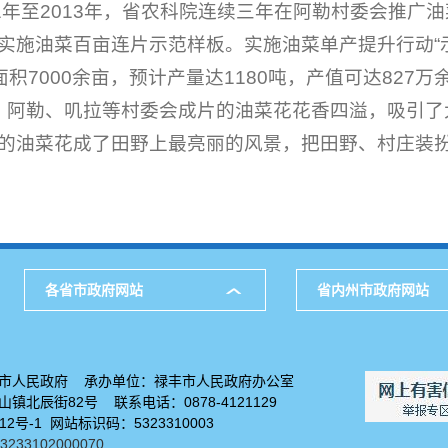
1年至2013年，省农科院连续三年在阿勒村委会推广
施油菜百亩连片示范样板。实施油菜单产提升行动“示
面积7000余亩，预计产量达1180吨，产值可达827万
、阿勒、叽拉等村委会成片的油菜花花香四溢，吸引了
的油菜花成了田野上最亮丽的风景，把田野、村庄装
各省市政府网站
省内州市政府网站
市人民政府 承办单位：禄丰市人民政府办公室
镇北辰街82号 联系电话：0878-4121129
912号-1 网站标识码：5323310003
33102000070