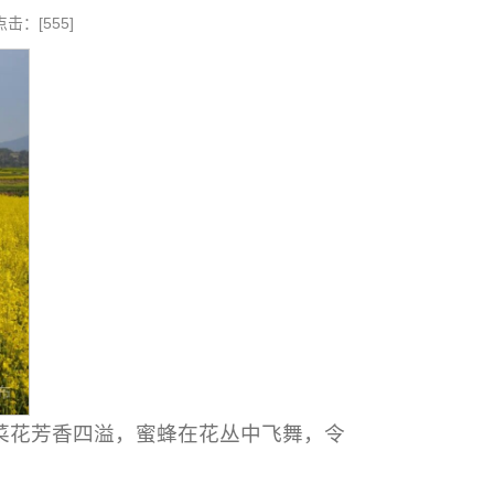
点击：[
555
]
菜花芳香四溢，蜜蜂在花丛中飞舞，令