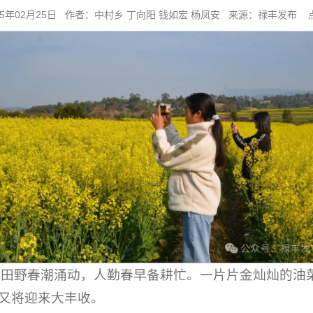
25年02月25日 作者：中村乡 丁向阳 钱如宏 杨凤安 来源：禄丰发布 
，田野春潮涌动，人勤春早备耕忙。一片片金灿灿的油
又将迎来大丰收。