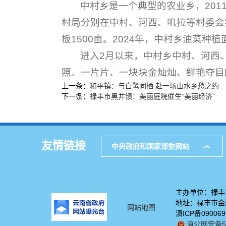
中村乡是一个典型的农业乡，201
村局分别在中村、河西、叽拉等村委会实
板1500亩。2024年，中村乡油菜种植
进入2月以来，中村乡中村、河西
照。一片片、一块块金灿灿、鲜艳夺目
上一条：
和平镇：与白鹭同栖 赴一场山水乡愁之约
下一条：
禄丰市黑井镇：美丽庭院催生“美丽经济”
友情链接
中央政府和国家部委网站
主办单位：禄丰
地址：禄丰市金山
网站地图
滇ICP备09006
滇公网安备532