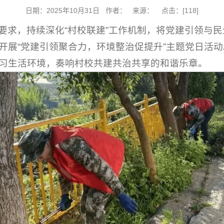
日期：2025年10月31日 作者： 来源： 点击：[
118
]
求，持续深化“村校联建”工作机制，将党建引领与民
开展“党建引领聚合力，环境整治促提升”主题党日活
习生活环境，奏响村校共建共治共享的和谐乐章。